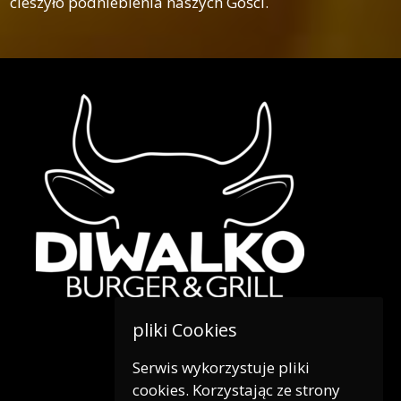
cieszyło podniebienia naszych Gości.
pliki Cookies
Serwis wykorzystuje pliki
tel. 662 554 300
cookies. Korzystając ze strony