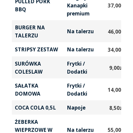
PULLED PORK
Kanapki
37,00
zł
BBQ
premium
BURGER NA
Na talerzu
46,00
zł
TALERZU
STRIPSY ZESTAW
Na talerzu
34,00
zł
SURÓWKA
Frytki /
9,00
zł
COLESLAW
Dodatki
SAŁATKA
Frytki /
14,00
zł
DOMOWA
Dodatki
COCA COLA 0,5L
Napoje
8,50
zł
ŻEBERKA
WIEPRZOWE W
55,00
zł
Na talerzu