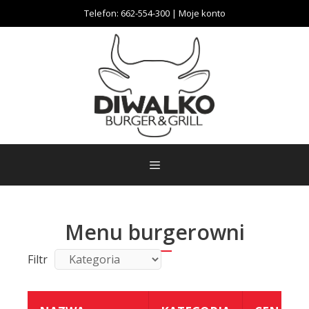
Przeskocz
Telefon:
662-554-300
|
Moje konto
do
treści
Menu burgerowni
Filtr